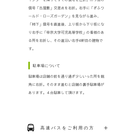
信号「古屋敷」交差点を右折。右手に「ぎふワ
ールド・ローズガーデン」を見ながら進み、
「柿下」信号を直進後、上り坂から下り坂にな
り右手に「帝京大学可児高等学校」の看板のあ
る所を右折し、その道沿い右手4軒目の建物で
す。
駐車場について
駐車場は店舗の前を通り過ぎ少しいった所を鋭
角に右折。そのまま進むと店舗の裏手駐車場が
あります。４台駐車して頂けます。
高速バスをご利用の方