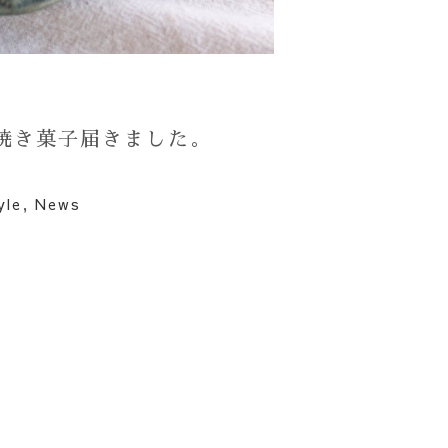
んより焼き菓子届きました。
yle
,
News