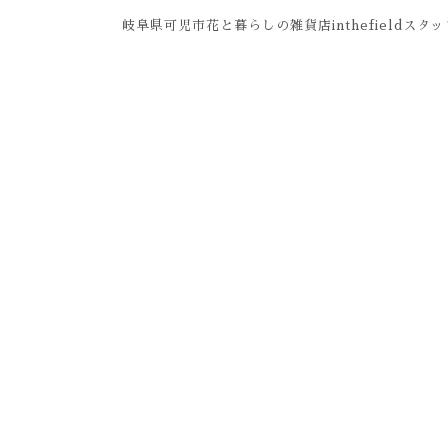
岐阜県可児市花と暮らしの雑貨店inthefieldスタ