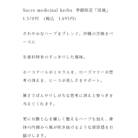
Sucre medicinal herbs 季節限定「涼風」
1,570円 (税込 1,695円)
さわやかなハーブをブレンド。沖縄の月桃をベ
ースに
生姜科特有のすっきりした風味。
ホーステールがミネラルを、ローズマリーが思
考の冴えを、ヒースが美しさをサポート。
暑さでぼんやりしがちな思考に冴えと安らぎを
与えてくれます。
更にお腹と心を優しく整えるハーブも加え、身
体の内側から風が吹き抜けるような清涼感をお
届けします。