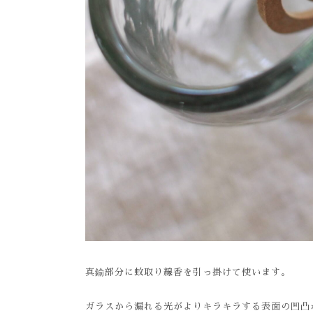
真鍮部分に蚊取り線香を引っ掛けて使います。
ガラスから漏れる光がよりキラキラする表面の凹凸