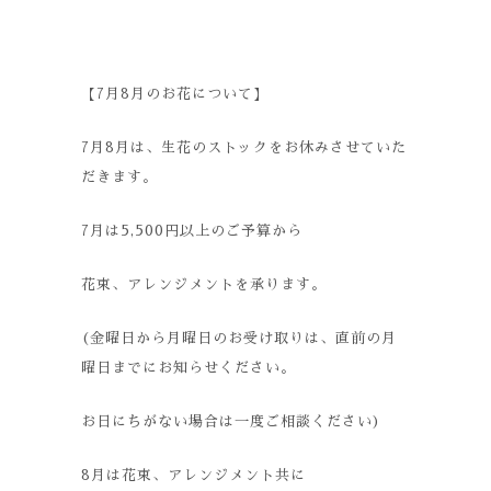
【
7
月
8
月のお花について】
7
月
8
月は、生花のストックをお休みさせていた
だきます。
7
月は
5,500
円以上のご予算から
花束、アレンジメントを承ります。
(
金曜日から月曜日のお受け取りは、直前の月
曜日までにお知らせください。
お日にちがない場合は一度ご相談ください
)
8
月は花束、アレンジメント共に