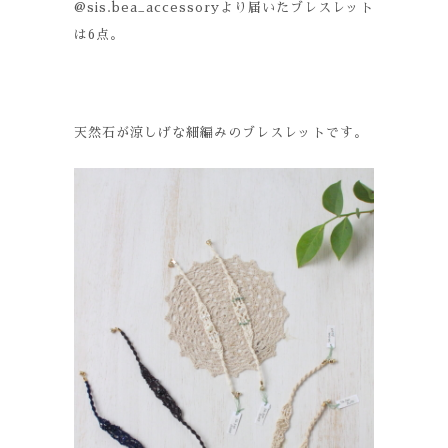
@sis.bea_accessoryより届いた
ブレスレット
は
6
点。
天然石が涼しげな細編みのブレスレットです。