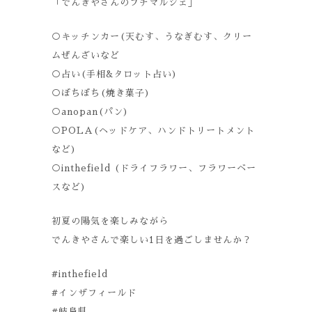
「でんきやさんのプチマルシェ」
○キッチンカー(天むす、うなぎむす、クリー
ムぜんざいなど
○占い(手相&タロット占い)
○ぼちぼち(焼き菓子)
○anopan(パン)
○POLA(ヘッドケア、ハンドトリートメント
など)
○inthefield (ドライフラワー、フラワーベー
スなど)
初夏の陽気を楽しみながら
でんきやさんで楽しい1日を過ごしませんか？
#inthefield
#インザフィールド
#岐阜県