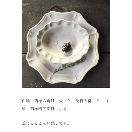
白釉 西洋八角皿 大 と 先日入荷した 白
釉 西洋楕円深皿 小を
重ねるとこんな感じです。