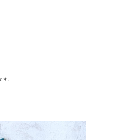
。
です。