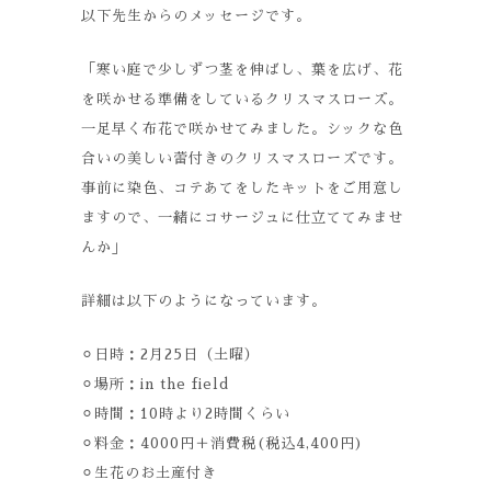
以下先生からのメッセージです。
「寒い庭で少しずつ茎を伸ばし、葉を広げ、花
を咲かせる準備をしているクリスマスローズ。
一足早く布花で咲かせてみました。シックな色
合いの美しい蕾付きのクリスマスローズです。
事前に染色、コテあてをしたキットをご用意し
ますので、一緒にコサージュに仕立ててみませ
んか」
詳細は以下のようになっています。
⚪︎日時：2月25日（土曜）
⚪︎場所：in the field
⚪︎時間：10時より2時間くらい
⚪︎料金：4000円＋消費税(税込4,400円)
⚪︎生花のお土産付き