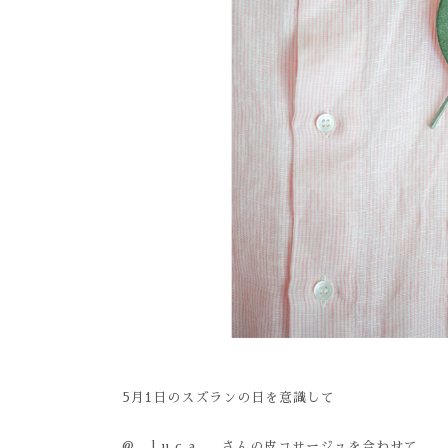
5
月
1
日のスズランの日を意識して
@__l.u.c.a__
さんの皮コサージュを合わせて。