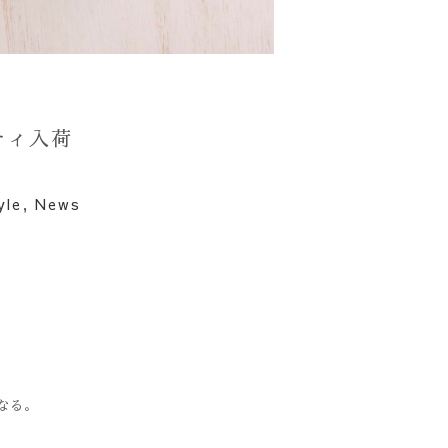
ツティ入荷
yle
,
News
なる。