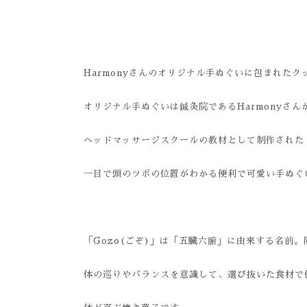
Harmony
さんのオリジナル手ぬぐいに包まれたク
オリジナル手ぬぐいは鍼灸院である
Harmony
さん
ヘッドマッサージスクールの教材として制作された
一目で頭のツボの位置がわかる便利で可愛い手ぬぐ
「Gozo(ごぞ)」は「五臓六腑」に由来する名前
体の巡りやバランスを意識して、選び抜いた食材で