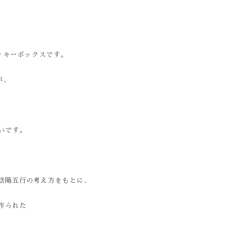
ッキーボックスです。
が、
いです。
。陰陽五行の考え方をもとに、
作られた