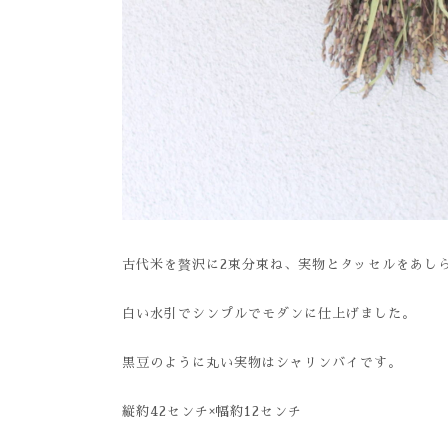
古代米を贅沢に2束分束ね、実物とタッセルをあし
白い水引でシンプルでモダンに仕上げました。
黒豆のように丸い実物はシャリンバイです。
縦約42センチ×幅約12センチ