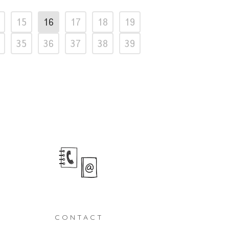
15
16
17
18
19
35
36
37
38
39
CONTACT