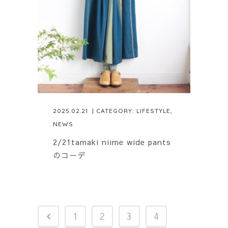
2025.02.21
| CATEGORY:
LIFESTYLE
,
NEWS
2/21tamaki niime wide pants
のコーデ
1
2
3
4