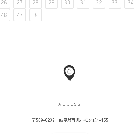
26
27
28
29
30
31
32
33
34
46
47
ACCESS
）
〒509-0237 岐阜県可児市桂ヶ丘1-155