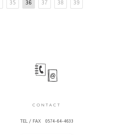
35
36
37
38
39
CONTACT
TEL / FAX 0574-64-4633