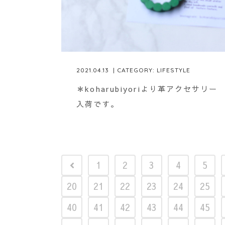
2021.04.13
| CATEGORY:
LIFESTYLE
＊koharubiyoriより革アクセサリー
入荷です。
1
2
3
4
5
20
21
22
23
24
25
40
41
42
43
44
45