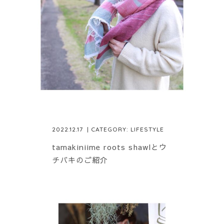
2022.12.17
| CATEGORY:
LIFESTYLE
tamakiniime roots shawlとウ
チバキのご紹介