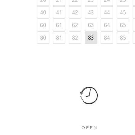
40
41
42
43
44
45
60
61
62
63
64
65
80
81
82
83
84
85
OPEN