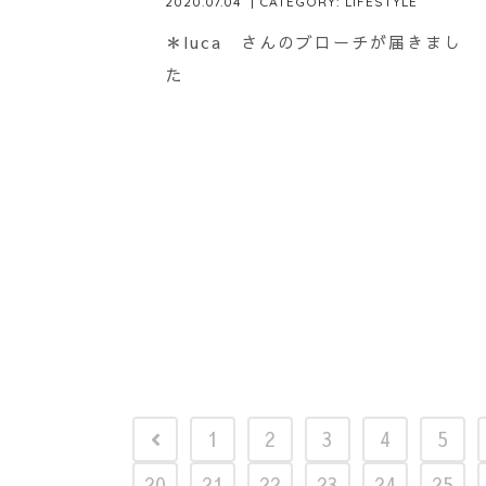
2020.07.04
| CATEGORY:
LIFESTYLE
＊luca さんのブローチが届きまし
た
1
2
3
4
5
20
21
22
23
24
25