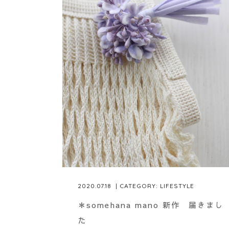
2020.07.18
| CATEGORY:
LIFESTYLE
＊somehana mano 新作 届きまし
た