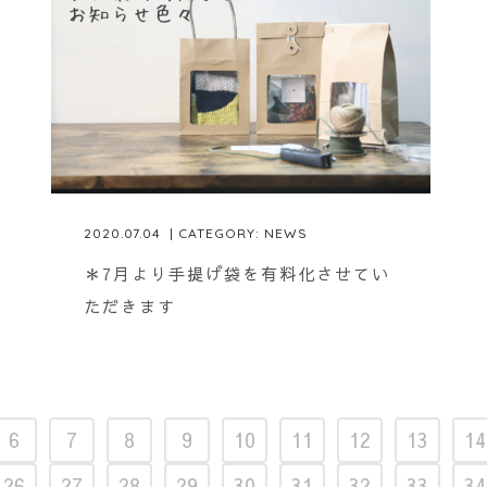
2020.07.04
| CATEGORY:
NEWS
＊7月より手提げ袋を有料化させてい
ただきます
6
7
8
9
10
11
12
13
14
26
27
28
29
30
31
32
33
34