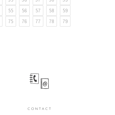
55
56
57
58
59
75
76
77
78
79
CONTACT