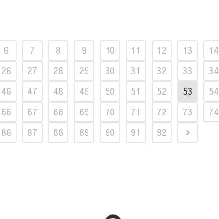
6
7
8
9
10
11
12
13
14
26
27
28
29
30
31
32
33
34
46
47
48
49
50
51
52
53
54
66
67
68
69
70
71
72
73
74
86
87
88
89
90
91
92